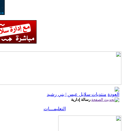
منتديات سلايل عبس | بني رشيد
رسالة إدارية
التعليمـــات