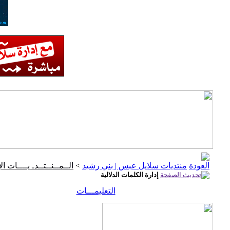
منتديات سلايل عبس | بني رشيد
>
الــمــنــتــدـ يــــات ال
إدارة الكلمات الدلالية
التعليمـــات