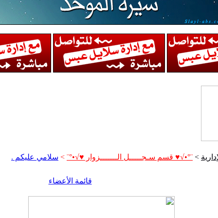
إدارية
>
¨°•√♥ قسم سـجـــــل الـــــــزوار ♥√•°¨
>
سلامي عليكم .
قائمة الأعضاء