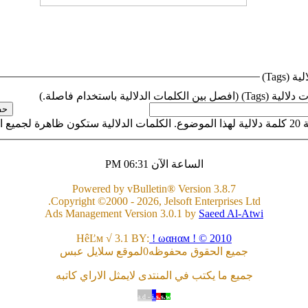
(Tags)
الية (Tags)
(افصل بين الكلمات الدلالية باستخدام فاصلة.)
ع الاعضاء.
الساعة الآن
06:31 PM
Powered by vBulletin® Version 3.8.7
Copyright ©2000 - 2026, Jelsoft Enterprises Ltd.
Ads Management Version 3.0.1 by
Saeed Al-Atwi
HêĽм √ 3.1 BY:
! ωαнαм ! © 2010
جميع الحقوق محفوظه0لموقع سلايل عبس
جميع ما يكتب في المنتدى لايمثل الاراي كاتبه
a.d -
i.
s.
s.
w